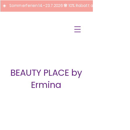
☀️ Sommerferien 14.–23.7.2026 🌸 10% Rabatt auf Pediküre + Fuss
BEAUTY PLACE by
Ermina