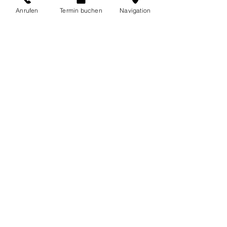
Anrufen
Termin buchen
Navigation
Öffnungszeiten
MO&DI
08:15–11:45
13:15–20:00
MI&DO
08:15–12:00
13:15–18:00
SA
10:00–15:00