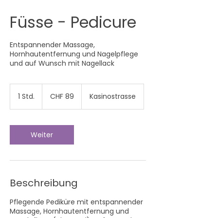
Füsse - Pedicure
Entspannender Massage,
Hornhautentfernung und Nagelpflege
und auf Wunsch mit Nagellack
89
Schweizer
1 Std.
1
CHF 89
Kasinostrasse
Franken
S
t
d
Weiter
Beschreibung
Pflegende Pediküre mit entspannender
Massage, Hornhautentfernung und