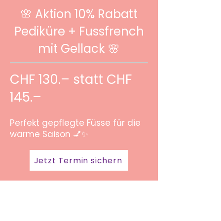
🌸 Aktion 10% Rabatt
Pediküre + Fussfrench
mit Gellack 🌸
CHF 130.– statt CHF
145.–
Perfekt gepflegte Füsse für die
warme Saison 💅✨
Jetzt Termin sichern