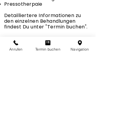
Pressotherpaie
Detailliertere Informationen zu
den einzelnen Behandlungen
findest Du unter "Termin buchen".
Termin buchen
Behandlungshinweise
Anrufen
Termin buchen
Navigation
Addresse
Beauty Place by Ermina
Kasinostrasse 19
5000 Aarau
Kontakt