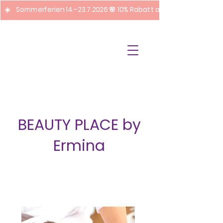
☀️ Sommerferien 14.–23.7.2026 🌸 10% Rabatt auf Pediküre + Fuss
BEAUTY PLACE by
Ermina