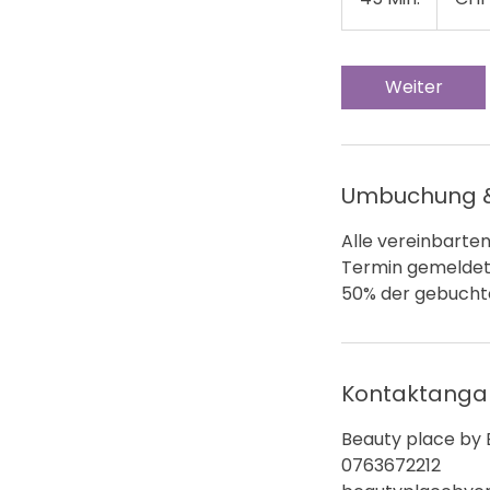
5
M
i
Weiter
n
.
Umbuchung &
Alle vereinbarte
Termin gemeldet 
50% der gebucht
Kontaktang
Beauty place by E
0763672212