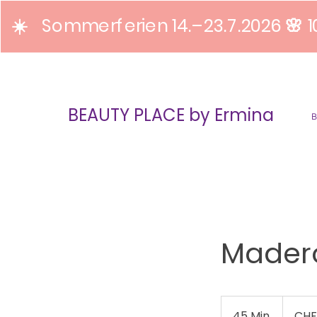
☀️ Sommerferien 14.–23.7.2026 🌸 1
BEAUTY PLACE by Ermina
Madero
69
Schweizer
45 Min.
4
CHF
Franken