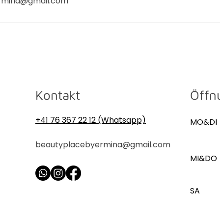
rmina@gmail.com
Kontakt
Öffn
+41 76 367 22 12 (Whatsapp)
MO&DI
beautyplacebyermina@gmail.com
MI&DO
SA