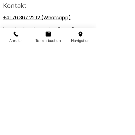
Kontakt
+41 76 367 22 12
(Whatsapp)
beautyplacebyermina@gmail.com
Anrufen
Termin buchen
Navigation
Öffnungszeiten
MO&DI
08:15–11:45
13:15–20:00
MI&DO
08:15–12:00
13:15–18:00
SA