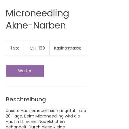
Microneedling
Akne-Narben
169
Schweizer
1 Std.
1
CHF 169
Kasinostrasse
Franken
S
t
d
Weiter
Beschreibung
Unsere Haut erneuert sich ungefähr alle
28 Tage. Beim Microneedling wird die
Haut mit feinen Nadelstichen
behandelt. Durch diese kleine