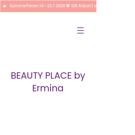
☀️ Sommerferien 14.–23.7.2026 🌸 10% Rabatt auf Pediküre + Fuss
BEAUTY PLACE by
Ermina