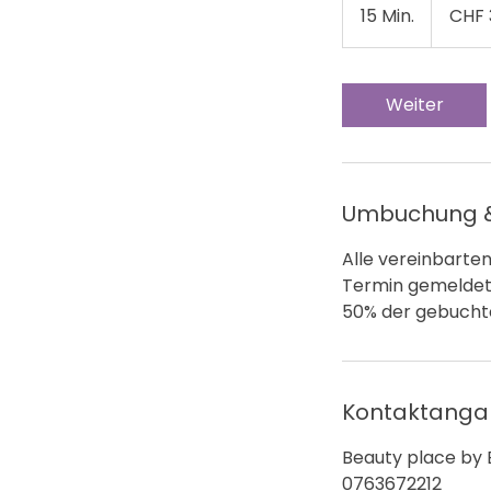
Schweizer
15 Min.
1
CHF 
Franken
5
M
i
Weiter
n
.
Umbuchung &
Alle vereinbarte
Termin gemeldet 
50% der gebucht
Kontaktang
Beauty place by E
0763672212