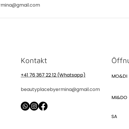
rmina@gmail.com
Kontakt
Öffn
+41 76 367 22 12 (Whatsapp)
MO&DI
beautyplacebyermina@gmail.com
MI&DO
SA