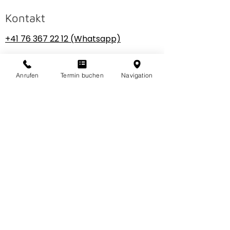
Kontakt
+41 76 367 22 12
(Whatsapp)
beautyplacebyermina@gmail.com
Anrufen
Termin buchen
Navigation
Öffnungszeiten
MO&DI
08:15–11:45
13:15–20:00
MI&DO
08:15–12:00
13:15–18:00