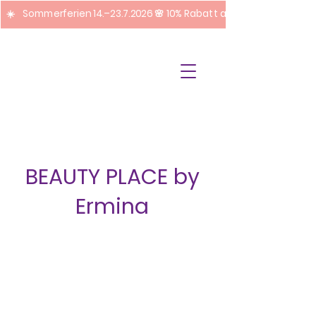
☀️ Sommerferien 14.–23.7.2026 🌸 10% Rabatt auf Pediküre + Fuss
BEAUTY PLACE by
Ermina