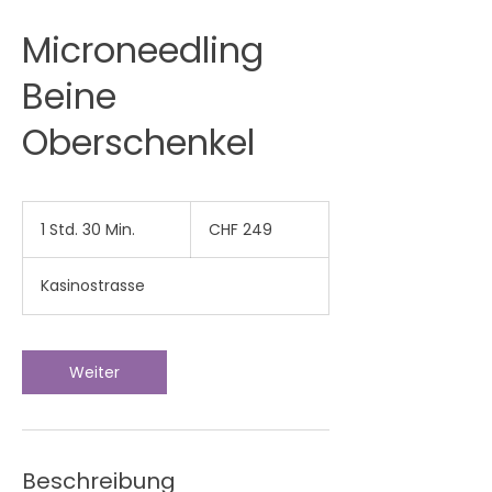
Microneedling
Beine
Oberschenkel
249
Schweizer
1 Std. 30 Min.
1
CHF 249
Franken
S
t
Kasinostrasse
d
3
0
M
Weiter
i
n
.
Beschreibung