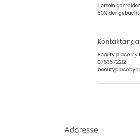
Termin gemeldet 
50% der gebucht
Kontaktang
Beauty place by E
0763672212
beautyplacebye
Addresse