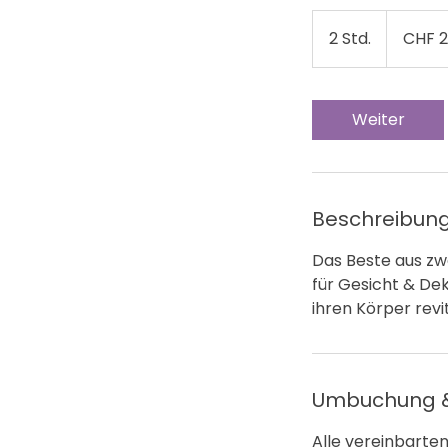
210
Schweizer
2 Std.
2
CHF 2
Franken
S
t
d
Weiter
.
Beschreibun
Das Beste aus zw
für Gesicht & Dek
ihren Körper revi
Umbuchung &
Alle vereinbarte