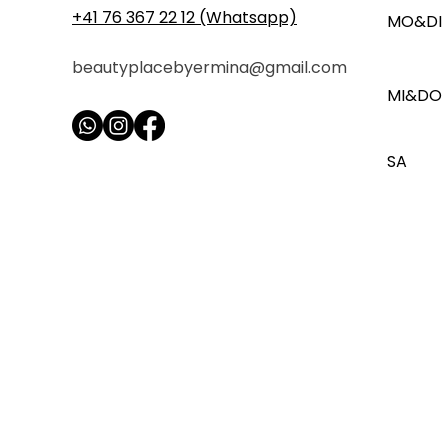
+41 76 367 22 12 (Whatsapp)
MO&DI
beautyplacebyermina@gmail.com
MI&DO
SA