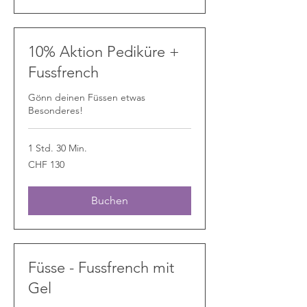
10% Aktion Pediküre +
Fussfrench
Gönn deinen Füssen etwas
Besonderes!
1 Std. 30 Min.
130
CHF 130
Schweizer
Franken
Buchen
Füsse - Fussfrench mit
Gel