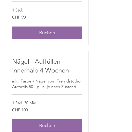
1 Std.
90
CHF 90
Schweizer
Franken
Buchen
Nägel - Auffüllen
innerhalb 4 Wochen
inkl. Farbe / Nägel vom Fremdstudio
Aufpreis 50.- plus, je nach Zustand
1 Std. 30 Min.
100
CHF 100
Schweizer
Franken
Buchen