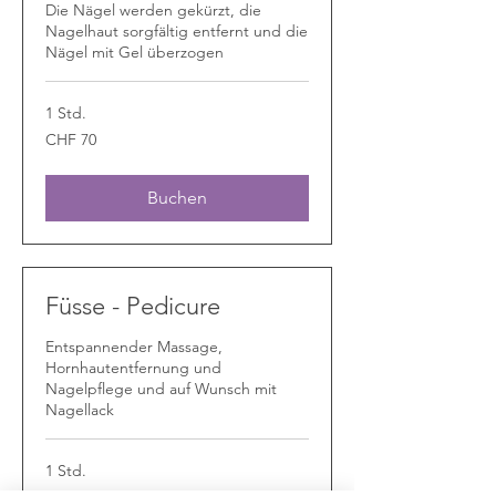
Die Nägel werden gekürzt, die
Nagelhaut sorgfältig entfernt und die
Nägel mit Gel überzogen
1 Std.
70
CHF 70
Schweizer
Franken
Buchen
Füsse - Pedicure
Entspannender Massage,
Hornhautentfernung und
Nagelpflege und auf Wunsch mit
Nagellack
1 Std.
89