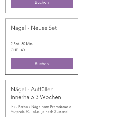
Buchen
Nägel - Neues Set
2 Std. 30 Min.
140
CHF 140
Schweizer
Franken
Buchen
Nägel - Auffüllen
innerhalb 3 Wochen
inkl. Farbe / Nägel vom Fremdstudio
Aufpreis 50.- plus, je nach Zustand