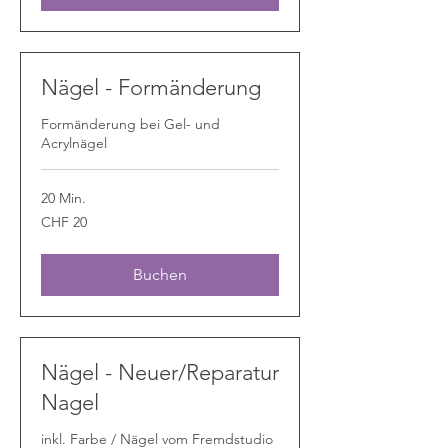
Nägel - Formänderung
Formänderung bei Gel- und
Acrylnägel
20 Min.
20
CHF 20
Schweizer
Franken
Buchen
Nägel - Neuer/Reparatur
Nagel
inkl. Farbe / Nägel vom Fremdstudio