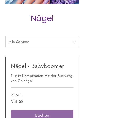
Nägel
Alle Services
Nägel - Babyboomer
Nur in Kombination mit der Buchung
von Gelnägel
20 Min.
25
CHF 25
Schweizer
Franken
Buchen