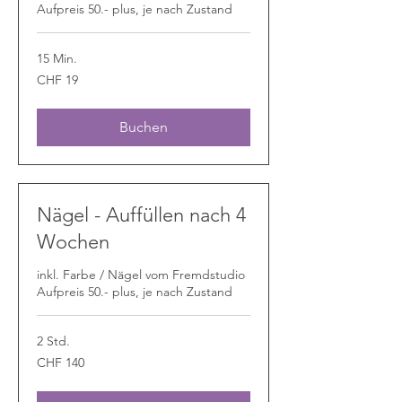
Aufpreis 50.- plus, je nach Zustand
15 Min.
19
CHF 19
Schweizer
Franken
Buchen
Nägel - Auffüllen nach 4
Wochen
inkl. Farbe / Nägel vom Fremdstudio
Aufpreis 50.- plus, je nach Zustand
2 Std.
140
CHF 140
Schweizer
Franken